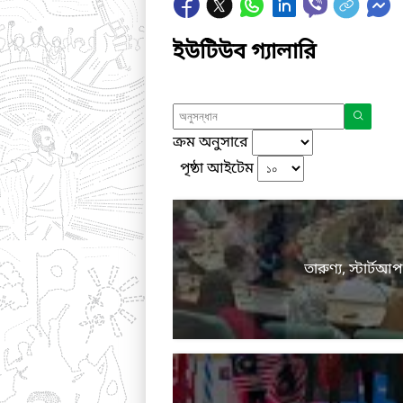
ইউটিউব গ্যালারি
ক্রম অনুসারে
পৃষ্ঠা আইটেম
তারুণ্য, স্টার্ট