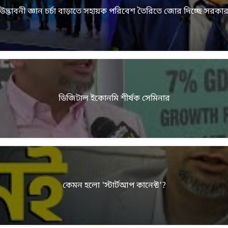
উদ্ভাবনী জ্ঞান চর্চা বাড়াতে সহায়ক পরিবেশ তৈরিতে জোর দিচ্ছে সরকা
ডিজিটাল ইকোনমি শীর্ষক সেমিনার
কেমন হলো 'স্টার্টআপ কানেক্ট'?