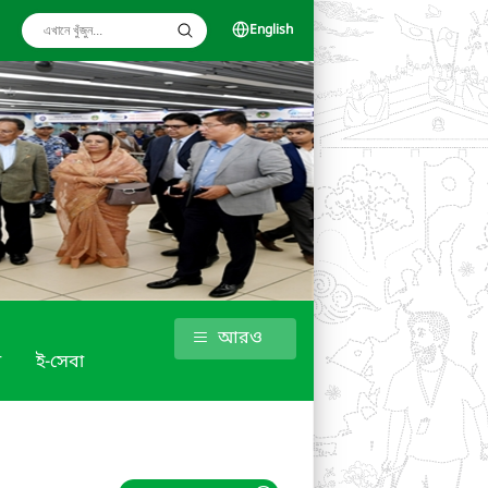
English
আরও
া
ই-সেবা