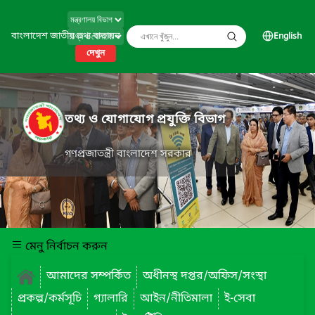
বাংলাদেশ জাতীয় তথ্য বাতায়ন
English
দেখুন
তথ্য ও যোগাযোগ প্রযুক্তি বিভাগ
গণপ্রজাতন্ত্রী বাংলাদেশ সরকার
মেনু নির্বাচন করুন
আমাদের সম্পর্কিত
অধীনস্থ দপ্তর/অফিস/সংস্থা
প্রকল্প/কর্মসূচি
গ্যালারি
আইন/নীতিমালা
ই-সেবা