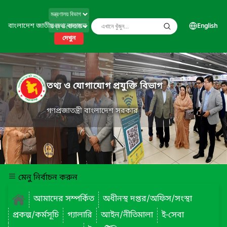
বাংলাদেশ জাতীয় তথ্য বাতায়ন
English
দেখুন
তথ্য ও যোগাযোগ প্রযুক্তি বিভাগ
গণপ্রজাতন্ত্রী বাংলাদেশ সরকার
মেনু নির্বাচন করুন
আমাদের সম্পর্কিত
অধীনস্থ দপ্তর/অফিস/সংস্থা
প্রকল্প/কর্মসূচি
গ্যালারি
আইন/নীতিমালা
ই-সেবা