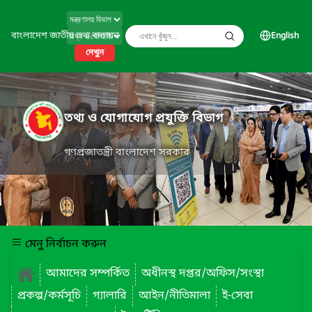
বাংলাদেশ জাতীয় তথ্য বাতায়ন
English
দেখুন
তথ্য ও যোগাযোগ প্রযুক্তি বিভাগ
গণপ্রজাতন্ত্রী বাংলাদেশ সরকার
মেনু নির্বাচন করুন
আমাদের সম্পর্কিত
অধীনস্থ দপ্তর/অফিস/সংস্থা
প্রকল্প/কর্মসূচি
গ্যালারি
আইন/নীতিমালা
ই-সেবা