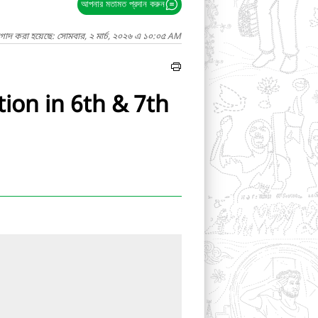
আপনার মতামত প্রদান করুন
াগাদ করা হয়েছে: সোমবার, ২ মার্চ, ২০২৬ এ ১০:০৫ AM
ion in 6th & 7th