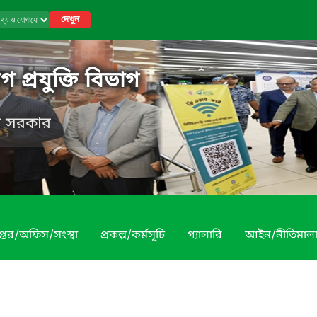
দেখুন
 প্রযুক্তি বিভাগ
েশ সরকার
প্তর/অফিস/সংস্থা
প্রকল্প/কর্মসূচি
গ্যালারি
আইন/নীতিমাল