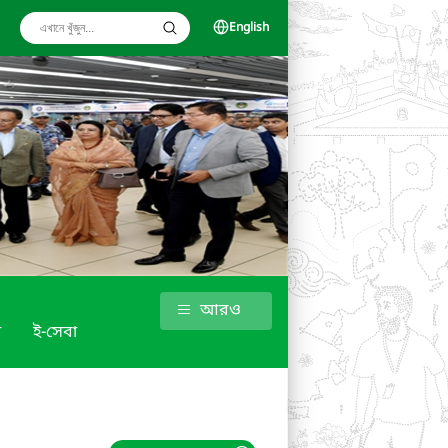
English
আরও
া
ই-সেবা