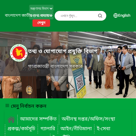
বাংলাদেশ জাতীয় তথ্য বাতায়ন
English
দেখুন
তথ্য ও যোগাযোগ প্রযুক্তি বিভাগ
গণপ্রজাতন্ত্রী বাংলাদেশ সরকার
মেনু নির্বাচন করুন
আমাদের সম্পর্কিত
অধীনস্থ দপ্তর/অফিস/সংস্থা
প্রকল্প/কর্মসূচি
গ্যালারি
আইন/নীতিমালা
ই-সেবা