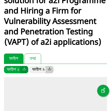
solution for a2i Programme
and Hiring a Firm for
Vulnerability Assessment
and Penetration Testing
(VAPT) of a2i applications)
ফাইল
তথ্য
ফাইল ১
ফাইল ২