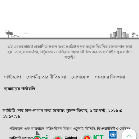
এই ওয়েবসাইটে প্রকাশিত সকল তথ্য সংশ্লিষ্ট দপ্তর কর্তৃক নিয়মিত হালনাগাদ করা
হয়। তথ্যের যথার্থতা, নির্ভুলতা ও নির্ভরযোগ্যতা নিশ্চিত করতে সংশ্লিষ্ট দপ্তর সর্বদা
সচেষ্ট।
সাইটম্যাপ
গোপনীয়তার নীতিমালা
যোগাযোগ
সচরাচর জিজ্ঞাসা
ব্যবহারের শর্তাবলি
সাইটটি শেষ হাল-নাগাদ করা হয়েছে: বৃহস্পতিবার, ৬ আগস্ট, ২০২৬ এ
১৯:১৭:২৬
পরিকল্পনা এবং বাস্তবায়ন: মন্ত্রিপরিষদ বিভাগ, এটুআই, বিসিসি, ডিওআইসিটি ও বেসিস।
কারিগরি সহায়তা