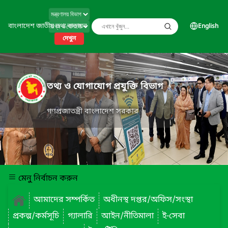
বাংলাদেশ জাতীয় তথ্য বাতায়ন
English
দেখুন
তথ্য ও যোগাযোগ প্রযুক্তি বিভাগ
গণপ্রজাতন্ত্রী বাংলাদেশ সরকার
মেনু নির্বাচন করুন
আমাদের সম্পর্কিত
অধীনস্থ দপ্তর/অফিস/সংস্থা
প্রকল্প/কর্মসূচি
গ্যালারি
আইন/নীতিমালা
ই-সেবা