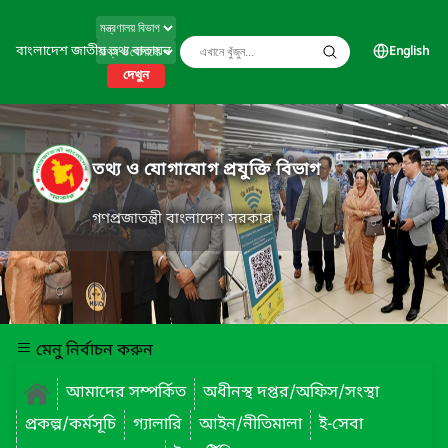
বাংলাদেশ জাতীয় তথ্য বাতায়ন
English
দেখুন
তথ্য ও যোগাযোগ প্রযুক্তি বিভাগ
গণপ্রজাতন্ত্রী বাংলাদেশ সরকার
মেনু নির্বাচন করুন
আমাদের সম্পর্কিত
অধীনস্থ দপ্তর/অফিস/সংস্থা
প্রকল্প/কর্মসূচি
গ্যালারি
আইন/নীতিমালা
ই-সেবা