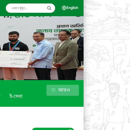
English
আরও
া
ই-সেবা