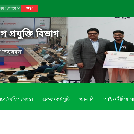
দেখুন
 প্রযুক্তি বিভাগ
েশ সরকার
প্তর/অফিস/সংস্থা
প্রকল্প/কর্মসূচি
গ্যালারি
আইন/নীতিমাল