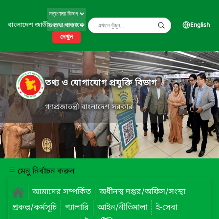
বাংলাদেশ জাতীয় তথ্য বাতায়ন
English
দেখুন
তথ্য ও যোগাযোগ প্রযুক্তি বিভাগ
গণপ্রজাতন্ত্রী বাংলাদেশ সরকার
মেনু নির্বাচন করুন
আমাদের সম্পর্কিত
অধীনস্থ দপ্তর/অফিস/সংস্থা
প্রকল্প/কর্মসূচি
গ্যালারি
আইন/নীতিমালা
ই-সেবা