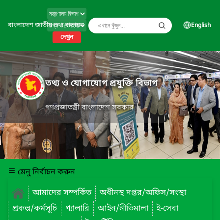
বাংলাদেশ জাতীয় তথ্য বাতায়ন
English
দেখুন
তথ্য ও যোগাযোগ প্রযুক্তি বিভাগ
গণপ্রজাতন্ত্রী বাংলাদেশ সরকার
মেনু নির্বাচন করুন
আমাদের সম্পর্কিত
অধীনস্থ দপ্তর/অফিস/সংস্থা
প্রকল্প/কর্মসূচি
গ্যালারি
আইন/নীতিমালা
ই-সেবা