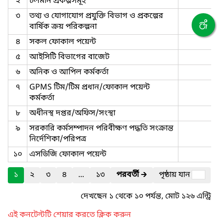
২
চলমান প্রকল্পসমূহ
৩
তথ্য ও যোগাযোগ প্রযুক্তি বিভাগ ও প্রকল্পের
বার্ষিক ক্রয় পরিকল্পনা
৪
সকল ফোকাল পয়েন্ট
৫
আইসিটি বিভাগের বাজেট
৬
অনিক ও আপিল কর্মকর্তা
৭
GPMS টিম/টিম প্রধান/ফোকাল পয়েন্ট
কর্মকর্তা
৮
অধীনস্থ দপ্তর/অফিস/সংস্থা
৯
সরকারি কর্মসম্পাদন পরিবীক্ষণ পদ্ধতি সংক্রান্ত
নির্দেশিকা/পরিপত্র
১০
এসডিজি ফোকাল পয়েন্ট
১
২
৩
৪
...
১৩
পরবর্তী
🡲
পৃষ্ঠায় যান
দেখছেন ১ থেকে ১০ পর্যন্ত, মোট ১২৬ এন্ট্রি
এই কনটেন্টটি শেয়ার করতে ক্লিক করুন