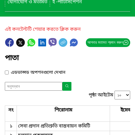
যোগাযোগ ও মতামত
ই -পার্টিসিপেশন
এই কনটেন্টটি শেয়ার করতে ক্লিক করুন
আপনার মতামত প্রদান করুন
পাতা
এডভান্সড অপশনগুলো দেখান
পৃষ্ঠা আইটেম
নং
শিরোনাম
ইমেজ
১
সেবা প্রদান প্রতিশ্রুতি বাস্তবায়ন কমিটি