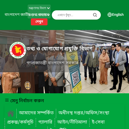
বাংলাদেশ জাতীয় তথ্য বাতায়ন
English
দেখুন
তথ্য ও যোগাযোগ প্রযুক্তি বিভাগ
গণপ্রজাতন্ত্রী বাংলাদেশ সরকার
মেনু নির্বাচন করুন
আমাদের সম্পর্কিত
অধীনস্থ দপ্তর/অফিস/সংস্থা
প্রকল্প/কর্মসূচি
গ্যালারি
আইন/নীতিমালা
ই-সেবা