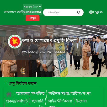
বাংলাদেশ জাতীয় তথ্য বাতায়ন
English
দেখুন
তথ্য ও যোগাযোগ প্রযুক্তি বিভাগ
গণপ্রজাতন্ত্রী বাংলাদেশ সরকার
মেনু নির্বাচন করুন
আমাদের সম্পর্কিত
অধীনস্থ দপ্তর/অফিস/সংস্থা
প্রকল্প/কর্মসূচি
গ্যালারি
আইন/নীতিমালা
ই-সেবা