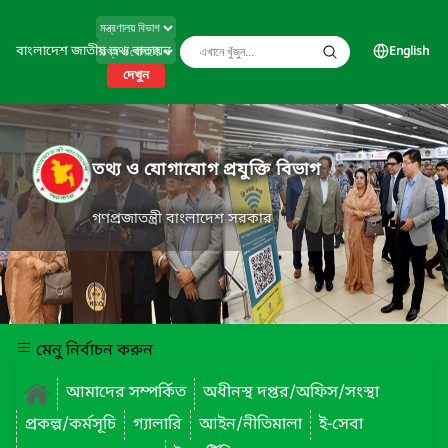
বাংলাদেশ জাতীয় তথ্য বাতায়ন
English
দেখুন
তথ্য ও যোগাযোগ প্রযুক্তি বিভাগ
গণপ্রজাতন্ত্রী বাংলাদেশ সরকার
মেনু নির্বাচন করুন
আমাদের সম্পর্কিত
অধীনস্থ দপ্তর/অফিস/সংস্থা
প্রকল্প/কর্মসূচি
গ্যালারি
আইন/নীতিমালা
ই-সেবা