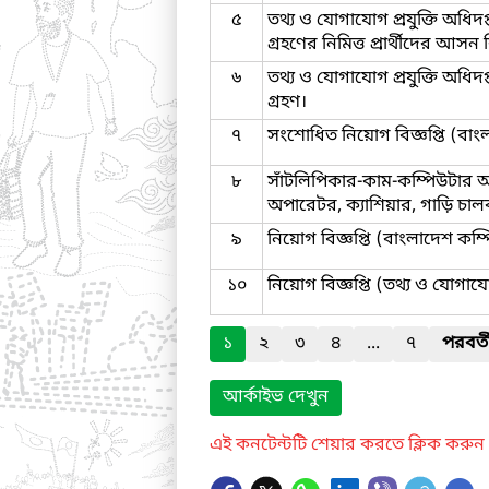
৫
তথ্য ও যোগাযোগ প্রযুক্তি অধি
গ্রহণের নিমিত্ত প্রার্থীদের আসন 
৬
তথ্য ও যোগাযোগ প্রযুক্তি অধি
গ্রহণ।
৭
সংশোধিত নিয়োগ বিজ্ঞপ্তি (বাংলা
৮
সাঁটলিপিকার-কাম-কম্পিউটার অপ
অপারেটর, ক্যাশিয়ার, গাড়ি চা
৯
নিয়োগ বিজ্ঞপ্তি (বাংলাদেশ কম্
১০
নিয়োগ বিজ্ঞপ্তি (তথ্য ও যোগাযোগ
১
২
৩
৪
...
৭
পরবর্ত
আর্কাইভ দেখুন
এই কনটেন্টটি শেয়ার করতে ক্লিক করুন