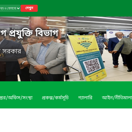
দেখুন
 প্রযুক্তি বিভাগ
েশ সরকার
প্তর/অফিস/সংস্থা
প্রকল্প/কর্মসূচি
গ্যালারি
আইন/নীতিমাল