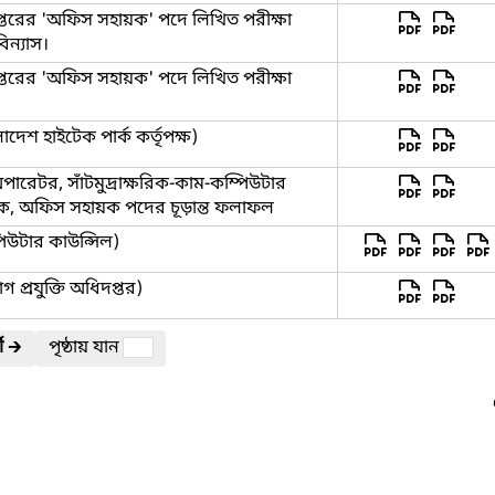
দপ্তরের 'অফিস সহায়ক' পদে লিখিত পরীক্ষা
বিন্যাস।
দপ্তরের 'অফিস সহায়ক' পদে লিখিত পরীক্ষা
দেশ হাইটেক পার্ক কর্তৃপক্ষ)
ারেটর, সাঁটমুদ্রাক্ষরিক-কাম-কম্পিউটার
লক, অফিস সহায়ক পদের চূড়ান্ত ফলাফল
পিউটার কাউন্সিল)
 প্রযুক্তি অধিদপ্তর)
ী
🡲
পৃষ্ঠায় যান