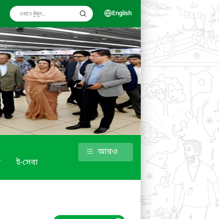
English
আরও
া
ই-সেবা