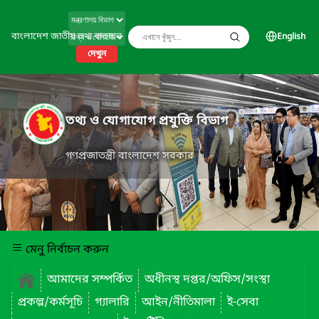
বাংলাদেশ জাতীয় তথ্য বাতায়ন
English
দেখুন
তথ্য ও যোগাযোগ প্রযুক্তি বিভাগ
গণপ্রজাতন্ত্রী বাংলাদেশ সরকার
মেনু নির্বাচন করুন
আমাদের সম্পর্কিত
অধীনস্থ দপ্তর/অফিস/সংস্থা
প্রকল্প/কর্মসূচি
গ্যালারি
আইন/নীতিমালা
ই-সেবা