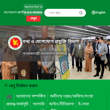
বাংলাদেশ জাতীয় তথ্য বাতায়ন
English
দেখুন
তথ্য ও যোগাযোগ প্রযুক্তি বিভাগ
গণপ্রজাতন্ত্রী বাংলাদেশ সরকার
মেনু নির্বাচন করুন
আমাদের সম্পর্কিত
অধীনস্থ দপ্তর/অফিস/সংস্থা
প্রকল্প/কর্মসূচি
গ্যালারি
আইন/নীতিমালা
ই-সেবা