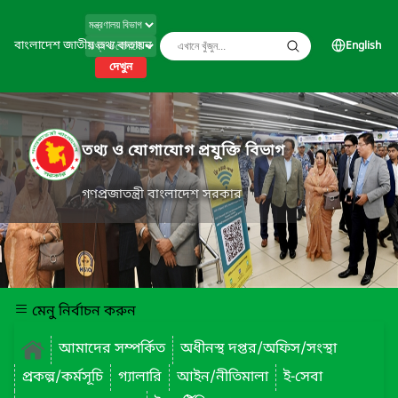
বাংলাদেশ জাতীয় তথ্য বাতায়ন
English
দেখুন
তথ্য ও যোগাযোগ প্রযুক্তি বিভাগ
গণপ্রজাতন্ত্রী বাংলাদেশ সরকার
মেনু নির্বাচন করুন
আমাদের সম্পর্কিত
অধীনস্থ দপ্তর/অফিস/সংস্থা
প্রকল্প/কর্মসূচি
গ্যালারি
আইন/নীতিমালা
ই-সেবা