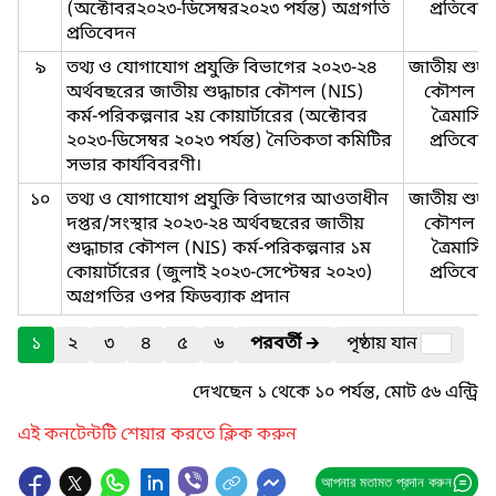
(অক্টোবর২০২৩-ডিসেম্বর২০২৩ পর্যন্ত) অগ্রগতি
প্রতিবেদ
প্রতিবেদন
৯
তথ্য ও যোগাযোগ প্রযুক্তি বিভাগের ২০২৩-২৪
জাতীয় শুদ্ধ
অর্থবছরের জাতীয় শুদ্ধাচার কৌশল (NIS)
কৌশল এ
কর্ম-পরিকল্পনার ২য় কোয়ার্টারের (অক্টোবর
ত্রৈমাসি
২০২৩-ডিসেম্বর ২০২৩ পর্যন্ত) নৈতিকতা কমিটির
প্রতিবেদ
সভার কার্যবিবরণী।
১০
তথ্য ও যোগাযোগ প্রযুক্তি বিভাগের আওতাধীন
জাতীয় শুদ্ধ
দপ্তর/সংস্থার ২০২৩-২৪ অর্থবছরের জাতীয়
কৌশল এ
শুদ্ধাচার কৌশল (NIS) কর্ম-পরিকল্পনার ১ম
ত্রৈমাসি
কোয়ার্টারের (জুলাই ২০২৩-সেপ্টেম্বর ২০২৩)
প্রতিবেদ
অগ্রগতির ওপর ফিডব্যাক প্রদান
১
২
৩
৪
৫
৬
পরবর্তী
🡲
পৃষ্ঠায় যান
দেখছেন ১ থেকে ১০ পর্যন্ত, মোট ৫৬ এন্ট্রি
এই কনটেন্টটি শেয়ার করতে ক্লিক করুন
আপনার মতামত প্রদান করুন