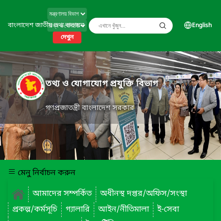
বাংলাদেশ জাতীয় তথ্য বাতায়ন
English
দেখুন
তথ্য ও যোগাযোগ প্রযুক্তি বিভাগ
গণপ্রজাতন্ত্রী বাংলাদেশ সরকার
মেনু নির্বাচন করুন
আমাদের সম্পর্কিত
অধীনস্থ দপ্তর/অফিস/সংস্থা
প্রকল্প/কর্মসূচি
গ্যালারি
আইন/নীতিমালা
ই-সেবা