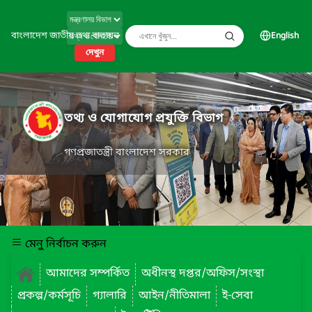
বাংলাদেশ জাতীয় তথ্য বাতায়ন
English
দেখুন
তথ্য ও যোগাযোগ প্রযুক্তি বিভাগ
গণপ্রজাতন্ত্রী বাংলাদেশ সরকার
মেনু নির্বাচন করুন
আমাদের সম্পর্কিত
অধীনস্থ দপ্তর/অফিস/সংস্থা
প্রকল্প/কর্মসূচি
গ্যালারি
আইন/নীতিমালা
ই-সেবা