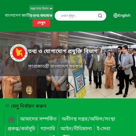
বাংলাদেশ জাতীয় তথ্য বাতায়ন
English
দেখুন
তথ্য ও যোগাযোগ প্রযুক্তি বিভাগ
গণপ্রজাতন্ত্রী বাংলাদেশ সরকার
মেনু নির্বাচন করুন
আমাদের সম্পর্কিত
অধীনস্থ দপ্তর/অফিস/সংস্থা
প্রকল্প/কর্মসূচি
গ্যালারি
আইন/নীতিমালা
ই-সেবা