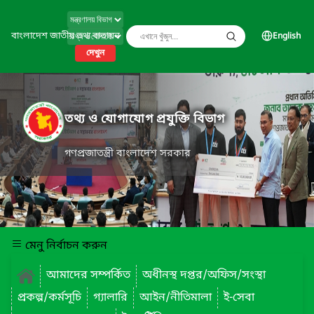
বাংলাদেশ জাতীয় তথ্য বাতায়ন
English
দেখুন
তথ্য ও যোগাযোগ প্রযুক্তি বিভাগ
গণপ্রজাতন্ত্রী বাংলাদেশ সরকার
মেনু নির্বাচন করুন
আমাদের সম্পর্কিত
অধীনস্থ দপ্তর/অফিস/সংস্থা
প্রকল্প/কর্মসূচি
গ্যালারি
আইন/নীতিমালা
ই-সেবা