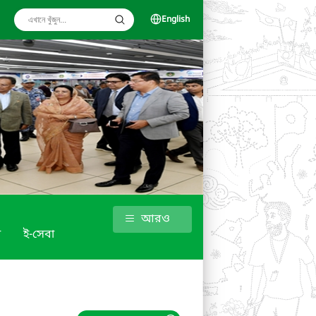
English
আরও
া
ই-সেবা