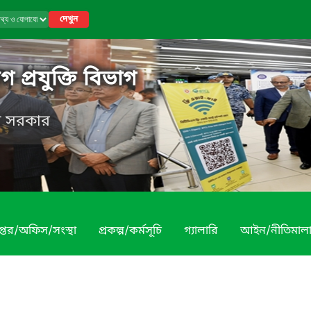
দেখুন
 প্রযুক্তি বিভাগ
েশ সরকার
প্তর/অফিস/সংস্থা
প্রকল্প/কর্মসূচি
গ্যালারি
আইন/নীতিমাল