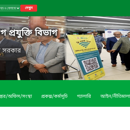
দেখুন
 প্রযুক্তি বিভাগ
েশ সরকার
প্তর/অফিস/সংস্থা
প্রকল্প/কর্মসূচি
গ্যালারি
আইন/নীতিমাল