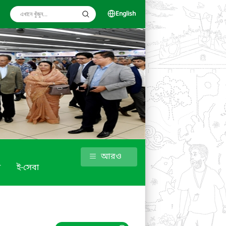
English
আরও
া
ই-সেবা