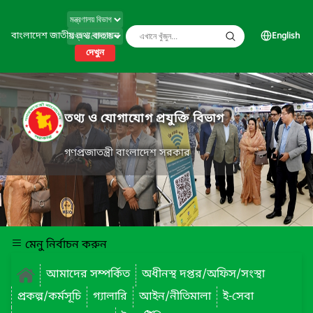
বাংলাদেশ জাতীয় তথ্য বাতায়ন
English
দেখুন
তথ্য ও যোগাযোগ প্রযুক্তি বিভাগ
গণপ্রজাতন্ত্রী বাংলাদেশ সরকার
মেনু নির্বাচন করুন
আমাদের সম্পর্কিত
অধীনস্থ দপ্তর/অফিস/সংস্থা
প্রকল্প/কর্মসূচি
গ্যালারি
আইন/নীতিমালা
ই-সেবা