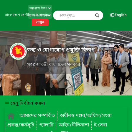
বাংলাদেশ জাতীয় তথ্য বাতায়ন
English
দেখুন
তথ্য ও যোগাযোগ প্রযুক্তি বিভাগ
গণপ্রজাতন্ত্রী বাংলাদেশ সরকার
মেনু নির্বাচন করুন
আমাদের সম্পর্কিত
অধীনস্থ দপ্তর/অফিস/সংস্থা
প্রকল্প/কর্মসূচি
গ্যালারি
আইন/নীতিমালা
ই-সেবা