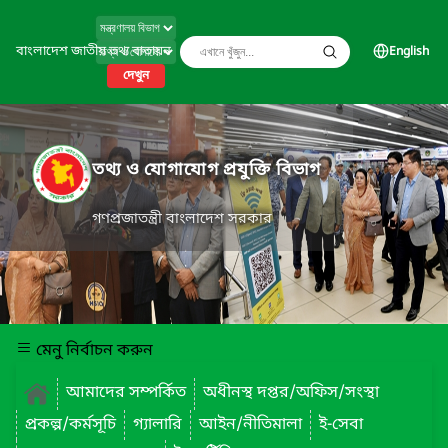
বাংলাদেশ জাতীয় তথ্য বাতায়ন
English
দেখুন
তথ্য ও যোগাযোগ প্রযুক্তি বিভাগ
গণপ্রজাতন্ত্রী বাংলাদেশ সরকার
মেনু নির্বাচন করুন
আমাদের সম্পর্কিত
অধীনস্থ দপ্তর/অফিস/সংস্থা
প্রকল্প/কর্মসূচি
গ্যালারি
আইন/নীতিমালা
ই-সেবা