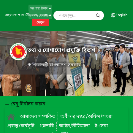
বাংলাদেশ জাতীয় তথ্য বাতায়ন
English
দেখুন
তথ্য ও যোগাযোগ প্রযুক্তি বিভাগ
গণপ্রজাতন্ত্রী বাংলাদেশ সরকার
মেনু নির্বাচন করুন
আমাদের সম্পর্কিত
অধীনস্থ দপ্তর/অফিস/সংস্থা
প্রকল্প/কর্মসূচি
গ্যালারি
আইন/নীতিমালা
ই-সেবা