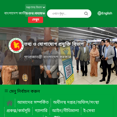
বাংলাদেশ জাতীয় তথ্য বাতায়ন
English
দেখুন
তথ্য ও যোগাযোগ প্রযুক্তি বিভাগ
গণপ্রজাতন্ত্রী বাংলাদেশ সরকার
মেনু নির্বাচন করুন
আমাদের সম্পর্কিত
অধীনস্থ দপ্তর/অফিস/সংস্থা
প্রকল্প/কর্মসূচি
গ্যালারি
আইন/নীতিমালা
ই-সেবা