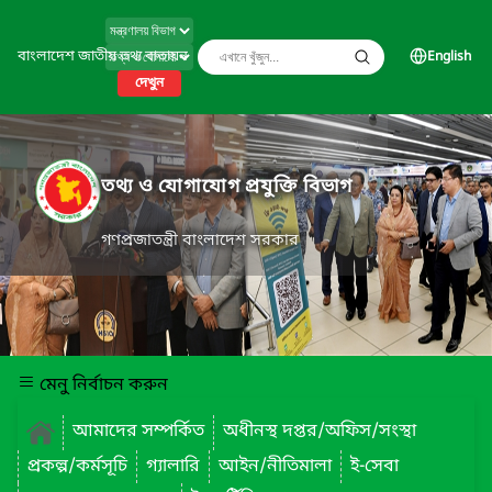
বাংলাদেশ জাতীয় তথ্য বাতায়ন
English
দেখুন
তথ্য ও যোগাযোগ প্রযুক্তি বিভাগ
গণপ্রজাতন্ত্রী বাংলাদেশ সরকার
মেনু নির্বাচন করুন
আমাদের সম্পর্কিত
অধীনস্থ দপ্তর/অফিস/সংস্থা
প্রকল্প/কর্মসূচি
গ্যালারি
আইন/নীতিমালা
ই-সেবা