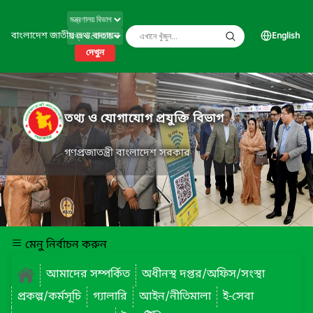
বাংলাদেশ জাতীয় তথ্য বাতায়ন
English
দেখুন
তথ্য ও যোগাযোগ প্রযুক্তি বিভাগ
গণপ্রজাতন্ত্রী বাংলাদেশ সরকার
মেনু নির্বাচন করুন
আমাদের সম্পর্কিত
অধীনস্থ দপ্তর/অফিস/সংস্থা
প্রকল্প/কর্মসূচি
গ্যালারি
আইন/নীতিমালা
ই-সেবা