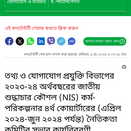
যোগাযোগ ও মতামত
ই -পার্টিসিপেশন
এই কনটেন্টটি শেয়ার করতে ক্লিক করুন
আপনার মতামত প্রদান করুন
কনটেন্টটি শেষ হাল-নাগাদ করা হয়েছে: রবিবার, ৫ মে, ২০২৪ এ ০৭:১৮ PM
তথ্য ও যোগাযোগ প্রযুক্তি বিভাগের
২০২৩-২৪ অর্থবছরের জাতীয়
শুদ্ধাচার কৌশল (NIS) কর্ম-
পরিকল্পনার ৪র্থ কোয়ার্টারের (এপ্রিল
২০২৪-জুন ২০২৪ পর্যন্ত) নৈতিকতা
কমিটির সভার কার্যবিবরণী