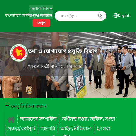
বাংলাদেশ জাতীয় তথ্য বাতায়ন
English
দেখুন
তথ্য ও যোগাযোগ প্রযুক্তি বিভাগ
গণপ্রজাতন্ত্রী বাংলাদেশ সরকার
মেনু নির্বাচন করুন
আমাদের সম্পর্কিত
অধীনস্থ দপ্তর/অফিস/সংস্থা
প্রকল্প/কর্মসূচি
গ্যালারি
আইন/নীতিমালা
ই-সেবা