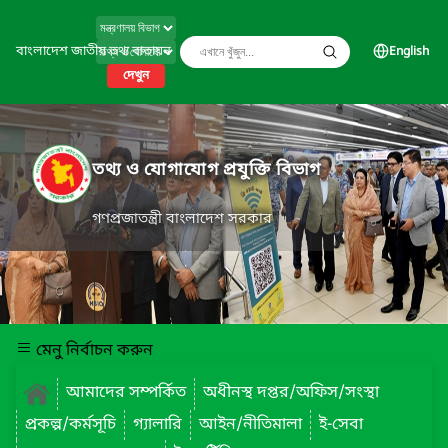
বাংলাদেশ জাতীয় তথ্য বাতায়ন
English
দেখুন
তথ্য ও যোগাযোগ প্রযুক্তি বিভাগ
গণপ্রজাতন্ত্রী বাংলাদেশ সরকার
মেনু নির্বাচন করুন
আমাদের সম্পর্কিত
অধীনস্থ দপ্তর/অফিস/সংস্থা
প্রকল্প/কর্মসূচি
গ্যালারি
আইন/নীতিমালা
ই-সেবা