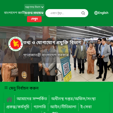
বাংলাদেশ জাতীয় তথ্য বাতায়ন
English
দেখুন
তথ্য ও যোগাযোগ প্রযুক্তি বিভাগ
গণপ্রজাতন্ত্রী বাংলাদেশ সরকার
মেনু নির্বাচন করুন
আমাদের সম্পর্কিত
অধীনস্থ দপ্তর/অফিস/সংস্থা
প্রকল্প/কর্মসূচি
গ্যালারি
আইন/নীতিমালা
ই-সেবা