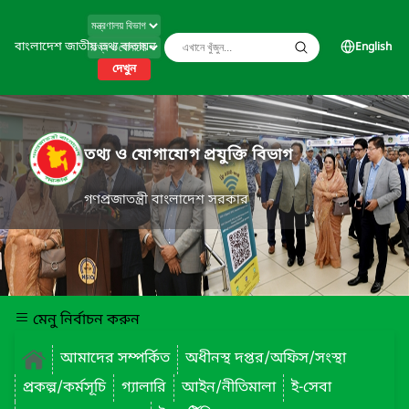
বাংলাদেশ জাতীয় তথ্য বাতায়ন
English
দেখুন
তথ্য ও যোগাযোগ প্রযুক্তি বিভাগ
গণপ্রজাতন্ত্রী বাংলাদেশ সরকার
মেনু নির্বাচন করুন
আমাদের সম্পর্কিত
অধীনস্থ দপ্তর/অফিস/সংস্থা
প্রকল্প/কর্মসূচি
গ্যালারি
আইন/নীতিমালা
ই-সেবা