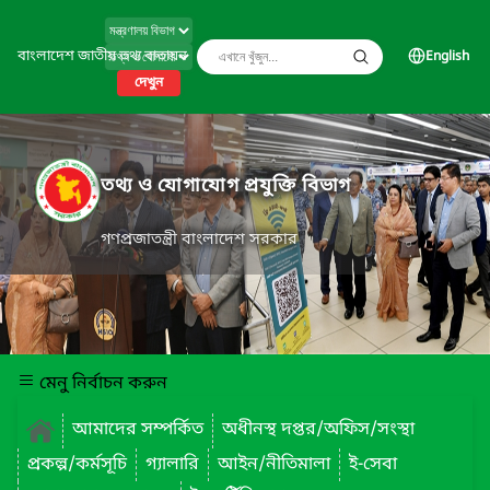
বাংলাদেশ জাতীয় তথ্য বাতায়ন
English
দেখুন
তথ্য ও যোগাযোগ প্রযুক্তি বিভাগ
গণপ্রজাতন্ত্রী বাংলাদেশ সরকার
মেনু নির্বাচন করুন
আমাদের সম্পর্কিত
অধীনস্থ দপ্তর/অফিস/সংস্থা
প্রকল্প/কর্মসূচি
গ্যালারি
আইন/নীতিমালা
ই-সেবা