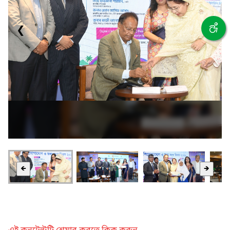
❮
❯
🡸
🡺