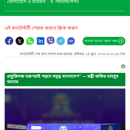
যোগাযোগ ও মতামত
ই -পার্টিসিপেশন
এই কনটেন্টটি শেয়ার করতে ক্লিক করুন
আপনার মতামত প্রদান করুন
কনটেন্টটি শেষ হাল-নাগাদ করা হয়েছে: রবিবার, ১৪ জুন, ২০২৬ এ ০১:৫৩ PM
প্রযুক্তিদক্ষ তরুণরাই গড়বে সমৃদ্ধ বাংলাদেশ” — মন্ত্রী ফকির মাহবুব
আনাম