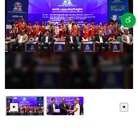
❮
❯
🡸
🡺