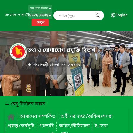
বাংলাদেশ জাতীয় তথ্য বাতায়ন
English
দেখুন
তথ্য ও যোগাযোগ প্রযুক্তি বিভাগ
গণপ্রজাতন্ত্রী বাংলাদেশ সরকার
মেনু নির্বাচন করুন
আমাদের সম্পর্কিত
অধীনস্থ দপ্তর/অফিস/সংস্থা
প্রকল্প/কর্মসূচি
গ্যালারি
আইন/নীতিমালা
ই-সেবা