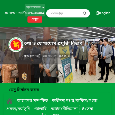
বাংলাদেশ জাতীয় তথ্য বাতায়ন
English
দেখুন
তথ্য ও যোগাযোগ প্রযুক্তি বিভাগ
গণপ্রজাতন্ত্রী বাংলাদেশ সরকার
মেনু নির্বাচন করুন
আমাদের সম্পর্কিত
অধীনস্থ দপ্তর/অফিস/সংস্থা
প্রকল্প/কর্মসূচি
গ্যালারি
আইন/নীতিমালা
ই-সেবা