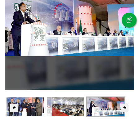
❮
❯
🡸
🡺