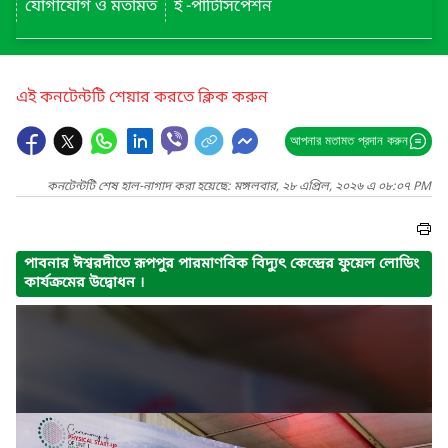
যোগাযোগ ও মতামত
ই -পার্টিসিপেশন
এই কনটেন্টটি শেয়ার করতে ক্লিক করুন
আপনার মতামত প্রদান করুন
কনটেন্টটি শেষ হাল-নাগাদ করা হয়েছে: মঙ্গলবার, ২৮ এপ্রিল, ২০২৬ এ ০৮:০৭ PM
পাবনার ঈশ্বরদীতে রূপপুর পারমাণবিক বিদ্যুৎ কেন্দ্রের ফুয়েল লোডিং
কার্যক্রমের উদ্বোধন ।