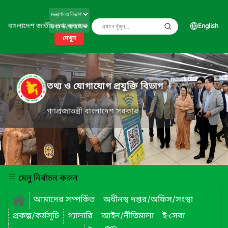
বাংলাদেশ জাতীয় তথ্য বাতায়ন
English
দেখুন
তথ্য ও যোগাযোগ প্রযুক্তি বিভাগ
গণপ্রজাতন্ত্রী বাংলাদেশ সরকার
মেনু নির্বাচন করুন
আমাদের সম্পর্কিত
অধীনস্থ দপ্তর/অফিস/সংস্থা
প্রকল্প/কর্মসূচি
গ্যালারি
আইন/নীতিমালা
ই-সেবা