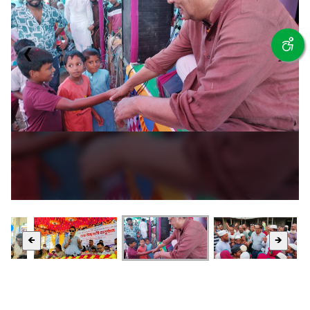
❮
❯
🡸
🡺