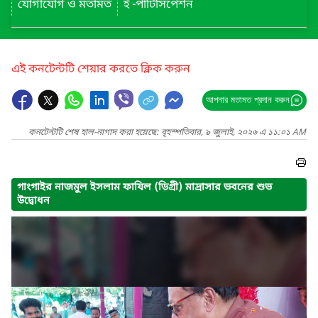
যোগাযোগ ও মতামত
ই -পার্টিসিপেশন
এই কনটেন্টটি শেয়ার করতে ক্লিক করুন
আপনার মতামত প্রদান করুন
কনটেন্টটি শেষ হাল-নাগাদ করা হয়েছে: বৃহস্পতিবার, ৯ জুলাই, ২০২৬ এ ১১:০১ AM
গাংগাইর নাজমুল ইসলাম ফাযিল (ডিগ্রী) মাদ্রাসার ভবনের শুভ
উদ্বোধন