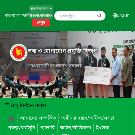
বাংলাদেশ জাতীয় তথ্য বাতায়ন
English
দেখুন
তথ্য ও যোগাযোগ প্রযুক্তি বিভাগ
গণপ্রজাতন্ত্রী বাংলাদেশ সরকার
মেনু নির্বাচন করুন
আমাদের সম্পর্কিত
অধীনস্থ দপ্তর/অফিস/সংস্থা
প্রকল্প/কর্মসূচি
গ্যালারি
আইন/নীতিমালা
ই-সেবা