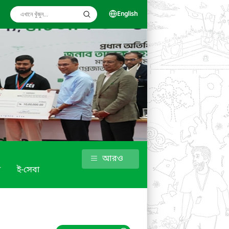
English
আরও
া
ই-সেবা