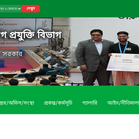
দেখুন
 প্রযুক্তি বিভাগ
েশ সরকার
প্তর/অফিস/সংস্থা
প্রকল্প/কর্মসূচি
গ্যালারি
আইন/নীতিমাল