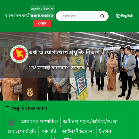
বাংলাদেশ জাতীয় তথ্য বাতায়ন
English
দেখুন
তথ্য ও যোগাযোগ প্রযুক্তি বিভাগ
গণপ্রজাতন্ত্রী বাংলাদেশ সরকার
মেনু নির্বাচন করুন
আমাদের সম্পর্কিত
অধীনস্থ দপ্তর/অফিস/সংস্থা
প্রকল্প/কর্মসূচি
গ্যালারি
আইন/নীতিমালা
ই-সেবা