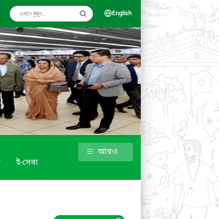
English
আরও
া
ই-সেবা