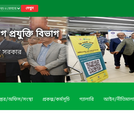
দেখুন
 প্রযুক্তি বিভাগ
েশ সরকার
প্তর/অফিস/সংস্থা
প্রকল্প/কর্মসূচি
গ্যালারি
আইন/নীতিমাল