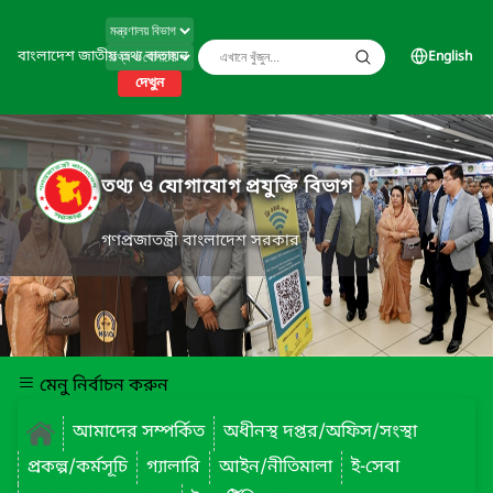
বাংলাদেশ জাতীয় তথ্য বাতায়ন
English
দেখুন
তথ্য ও যোগাযোগ প্রযুক্তি বিভাগ
গণপ্রজাতন্ত্রী বাংলাদেশ সরকার
মেনু নির্বাচন করুন
আমাদের সম্পর্কিত
অধীনস্থ দপ্তর/অফিস/সংস্থা
প্রকল্প/কর্মসূচি
গ্যালারি
আইন/নীতিমালা
ই-সেবা