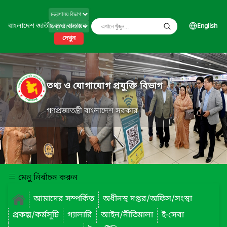
বাংলাদেশ জাতীয় তথ্য বাতায়ন
English
দেখুন
তথ্য ও যোগাযোগ প্রযুক্তি বিভাগ
গণপ্রজাতন্ত্রী বাংলাদেশ সরকার
মেনু নির্বাচন করুন
আমাদের সম্পর্কিত
অধীনস্থ দপ্তর/অফিস/সংস্থা
প্রকল্প/কর্মসূচি
গ্যালারি
আইন/নীতিমালা
ই-সেবা