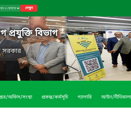
দেখুন
 প্রযুক্তি বিভাগ
েশ সরকার
প্তর/অফিস/সংস্থা
প্রকল্প/কর্মসূচি
গ্যালারি
আইন/নীতিমাল