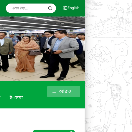
English
আরও
া
ই-সেবা