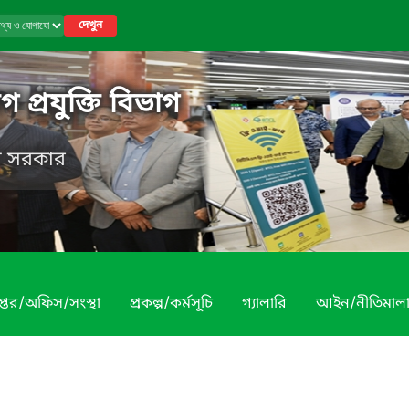
দেখুন
 প্রযুক্তি বিভাগ
েশ সরকার
প্তর/অফিস/সংস্থা
প্রকল্প/কর্মসূচি
গ্যালারি
আইন/নীতিমাল