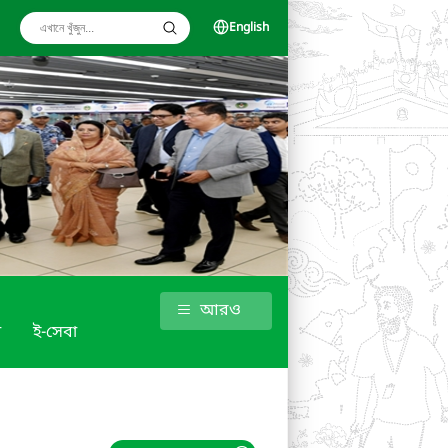
English
আরও
া
ই-সেবা