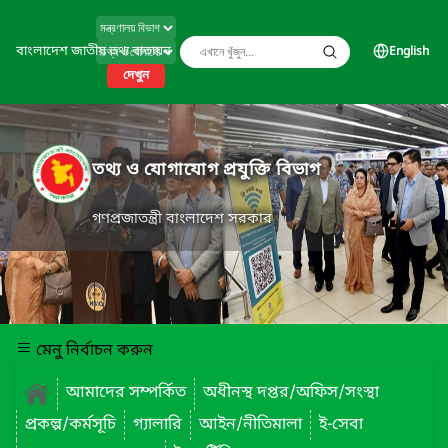
বাংলাদেশ জাতীয় তথ্য বাতায়ন
English
দেখুন
তথ্য ও যোগাযোগ প্রযুক্তি বিভাগ
গণপ্রজাতন্ত্রী বাংলাদেশ সরকার
মেনু নির্বাচন করুন
আমাদের সম্পর্কিত
অধীনস্থ দপ্তর/অফিস/সংস্থা
প্রকল্প/কর্মসূচি
গ্যালারি
আইন/নীতিমালা
ই-সেবা