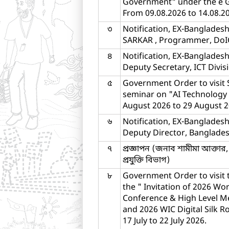
Government" under the e 
From 09.08.2026 to 14.08.2
৩
Notification, EX-Banglade
SARKAR , Programmer, DoI
৪
Notification, EX-Bangladesh
Deputy Secretary, ICT Divis
৫
Government Order to visit 
seminar on "AI Technology
August 2026 to 29 August 
৬
Notification, EX-Banglades
Deputy Director, Banglades
৭
প্রজ্ঞাপন (জনাব শামীমা আক্তার, 
প্রযুক্তি বিভাগ)
৮
Government Order to visit t
the " Invitation of 2026 Worl
Conference & High Level M
and 2026 WIC Digital Silk
17 July to 22 July 2026.