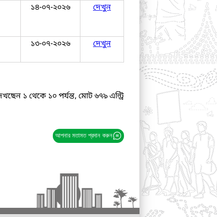
১৪-০৭-২০২৬
দেখুন
১৩-০৭-২০২৬
দেখুন
েখছেন ১ থেকে ১০ পর্যন্ত, মোট ৬৭৯ এন্ট্রি
আপনার মতামত প্রদান করুন