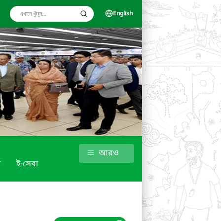
English
আরও
া
ই-সেবা