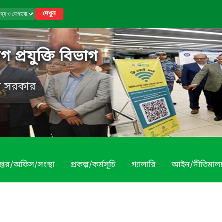
দেখুন
 প্রযুক্তি বিভাগ
েশ সরকার
প্তর/অফিস/সংস্থা
প্রকল্প/কর্মসূচি
গ্যালারি
আইন/নীতিমাল