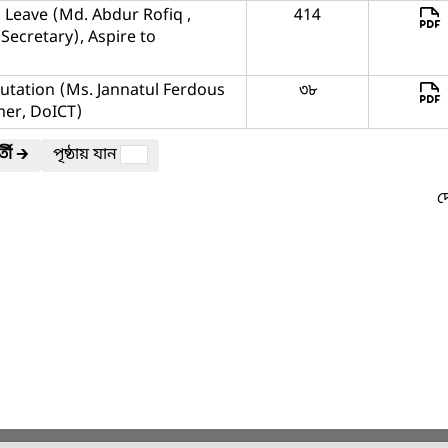
 Leave (Md. Abdur Rofiq ,
414
Secretary), Aspire to
tation (Ms. Jannatul Ferdous
৩৮
mer, DoICT)
তী
🡲
পৃষ্ঠায় যান
দ