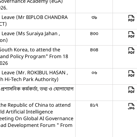
Governance Academy (eGA)
026.
sh Leave (Mr BIPLOB CHANDRA
৩৯
CT)
 Leave (Ms Suraiya Jahan ,
৪৩৩
ion)
South Korea, to attend the
৪৩৪
 and Policy Program" From 18
2026
h Leave (Mr. ROKIBUL HASAN ,
০৬
h Hi-Tech Park Authority)
প্রশাসনিক কর্মকর্তা, তথ্য ও যোগাযোগ
he Republic of China to attend
৪১৭
d Artificial Intelligence
eeting On Global AI Governance
 Road Development Forum " From